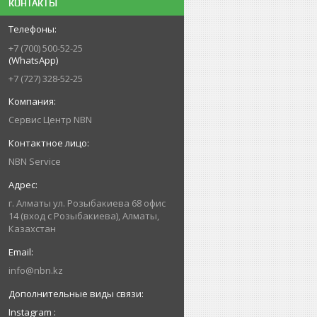
КОНТАКТЫ
+7 (700) 500-52-25
(WhatsApp)
+7 (727) 328-52-25
Сервис Центр NBN
NBN Service
г. Алматы ул. Розыбакиева 68 офис
14 (вход с Розыбакиева), Алматы,
Казахстан
info@nbn.kz
Instagram