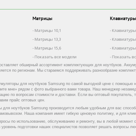
Матрицы
Клавиатуры
Матрицы 10,1
Клавиатуры
Матрицы 13,3
Клавиатуры
Матрицы 15,6
Клавиатуры
Показать все модели
Показать в
оставляет обширный ассортимент комплектующих для ноутбуков. Аккуму
ляется по регионам. Мы стараемся поддерживать разнообразие комплект
умуляторы для ноутбуков Samsung по самой выгодной цене с помощью на
ните мне» рядом с фото выбранного вами товара. Наш менеджер незаме
тацию по вопросам стоимости и доставки. Если вы оптовый покупатель
авим прайс оптовых цен.
ы для ноутбуков Samsung производится любым удобным для вас способо
амовывозом. Наша компания имеет гибкую ценовую политику, и для клие
просы по использованию, обслуживанию и ремонту, вы в любой момент 
й уровень подготовки наших специалистов позволяет решать вопросы л