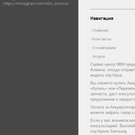
https://instagram.com/nbn_service/
Навигация
Главная
Контакты
О компании
Услуги
Сервис-центр NBN пред
Алматы, откуда отправ
модель ноутбука.
Вы сможете купить Акк
«Купить» или «Перезво
запчасти, даст консуль
предложение и предост
Оплата за Аккумулятор
можете забрать товар с
Если у вас возникли во
консультацией. Высоки
ноутбуков Samsung.