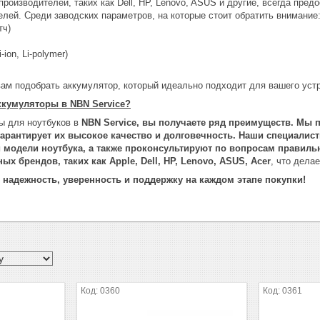
оизводителей, таких как Dell, HP, Lenovo, ASUS и другие, всегда пред
лей. Среди заводских параметров, на которые стоит обратить внимание
тч)
-ion, Li-polymer)
вам подобрать аккумулятор, который идеально подходит для вашего уст
кумуляторы в NBN Service?
ы для ноутбуков в
NBN Service, вы получаете ряд преимуществ. Мы
гарантирует их высокое качество и долговечность. Наши специалис
 модели ноутбука, а также проконсультируют по вопросам правильн
ых брендов, таких как
Apple, Dell, HP, Lenovo, ASUS, Acer
, что дела
 надежность, уверенность и поддержку на каждом этапе покупки!
0360
0361