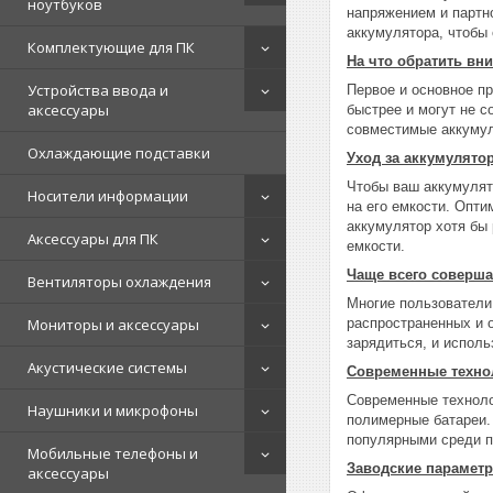
ноутбуков
напряжением и партн
аккумулятора, чтобы 
Комплектующие для ПК
На что обратить вн
Устройства ввода и
Первое и основное пр
аксессуары
быстрее и могут не 
совместимые аккумуля
Охлаждающие подставки
Уход за аккумулято
Чтобы ваш аккумулято
Носители информации
на его емкости. Опти
аккумулятор хотя бы 
Аксессуары для ПК
емкости.
Чаще всего соверш
Вентиляторы охлаждения
Многие пользователи
распространенных и 
Мониторы и аксессуары
зарядиться, и испол
Акустические системы
Современные техно
Современные техноло
Наушники и микрофоны
полимерные батареи. 
популярными среди п
Мобильные телефоны и
Заводские парамет
аксессуары