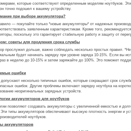
омерами, которые соответствуют определенным моделям ноутбуков. Эти
он точно подошел к вашему устройству.
имание при выборе аккумулятора?
авило — покупайте только *новые аккумуляторы* от надежных производи
соответствовать заявленным характеристикам. Кроме того, рекомендует
торы, поскольку это гарантирует стабильную работу и защиту от перег
ром: советы для продления срока службы
р прослужил дольше, важно соблюдать несколько простых правил. *Не р
мальным будет начинать зарядку при уровне заряда 10-15%. Если вы ис
раз в неделю до 10-15% и затем заряжайте до 100%. Это поможет подде
аемые ошибки
 допускают несколько типичных ошибок, которые сокращают срок службы
опасных ошибок. Другие проблемы включают зарядку ноутбука на коротк
ьзование неоригинальных зарядных устройств.
логии аккумуляторов для ноутбуков
гии позволяют создавать аккумуляторы с увеличенной емкостью и долг
Эти типы аккумуляторов обеспечивают высокую плотность энергии и уст
роизводителей ноутбуков.
ры аккумуляторов