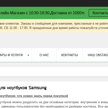
лайн-Магазин с 10:30-19:30.Доставка от 1000тг.
Контакт
вки клиентов. Заказы и сообщения для компании, присланные в не рабоч
30, СБ 11:00 - 17:00. В праздничные дни время работы пожалуйста уточн
АРЫ И УСЛУГИ
О НАС
КОНТАКТЫ
НАШ INSTA
для ноутбуков Samsung
оутбуков: что нужно знать перед покупкой
утбуков можно разделить на две основные категории: внутренние и внеш
ь заменены пользователем без необходимости разборки ноутбука. Все 