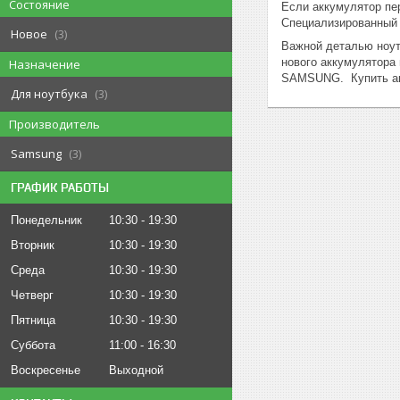
Состояние
Если аккумулятор пе
Специализированный
Новое
3
Важной деталью ноут
нового аккумулятора
Назначение
SAMSUNG
.
Купить 
Для ноутбука
3
Производитель
Samsung
3
ГРАФИК РАБОТЫ
Понедельник
10:30
19:30
Вторник
10:30
19:30
Среда
10:30
19:30
Четверг
10:30
19:30
Пятница
10:30
19:30
Суббота
11:00
16:30
Воскресенье
Выходной