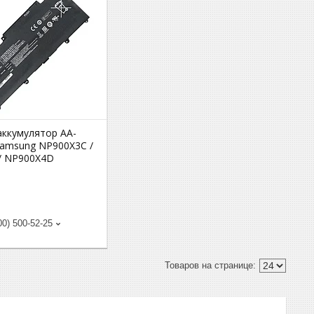
аккумулятор AA-
amsung NP900X3C /
/ NP900X4D
00) 500-52-25