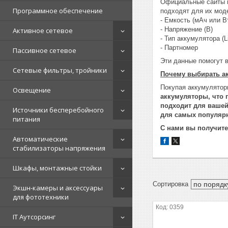
Официальные сайты пр
Программное обеспечение
подходят для их моде
- Емкость (мАч или В
- Напряжение (В)
Активное сетевое
- Тип аккумулятора (Li
- Партномер
Пассивное сетевое
Эти данные помогут 
Сетевые фильтры, тройники
Почему выбирать ак
Покупая аккумулятор
Освещение
аккумуляторы, что 
подходит для вашей
Источники бесперебойного
для самых популярн
питания
С нами вы получите
Автоматические
стабилизаторы напряжения
Шкафы, монтажные стойки
Экшн-камеры и аксессуары
для фототехники
0359
IT Аутсорсинг