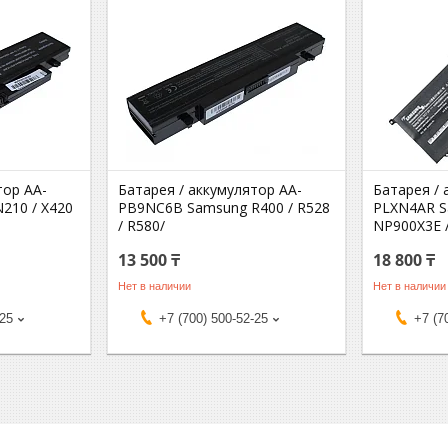
тор AA-
Батарея / аккумулятор AA-
Батарея / 
210 / X420
PB9NC6B Samsung R400 / R528
PLXN4AR S
/ R580/
NP900X3E 
13 500 ₸
18 800 ₸
Нет в наличии
Нет в наличии
-25
+7 (700) 500-52-25
+7 (7