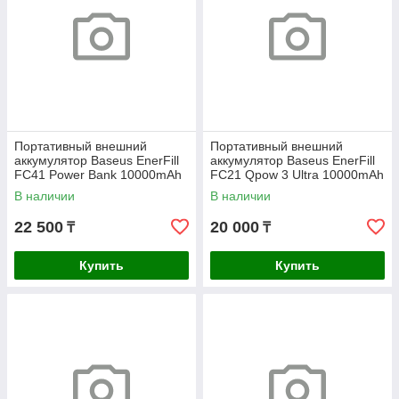
Портативный внешний
Портативный внешний
аккумулятор Baseus EnerFill
аккумулятор Baseus EnerFill
FC41 Power Bank 10000mAh
FC21 Qpow 3 Ultra 10000mAh
67W Cosmic Black
45W Galaxy Blue (E0027Q03
В наличии
В наличии
22 500
20 000
₸
₸
Купить
Купить