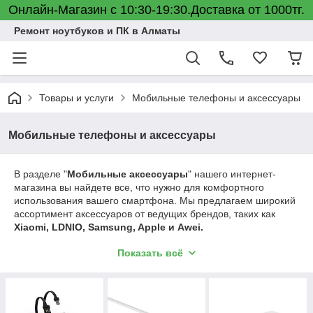
Онлайн-Магазин с 10:30-19:30.Доставка от 1000тг.
Ремонт ноутбуков и ПК в Алматы
Товары и услуги
Мобильные телефоны и аксессуары
Мобильные телефоны и аксессуары
В разделе "
Мобильные аксессуары
" нашего интернет-
магазина вы найдете все, что нужно для комфортного
использования вашего смартфона. Мы предлагаем широкий
ассортимент аксессуаров от ведущих брендов, таких как
Xiaomi, LDNIO, Samsung, Apple и Awei.
Портативные зарядные устройства (Power Banks)
—
Показать всё
идеальные спутники в поездках и повседневной жизни. Эти
устройства обеспечат ваш телефон энергией в любой
ситуации. У нас вы найдете модели с разной емкостью, от
компактных 5000 мАч до мощных 30 000 мАч, способных
зарядить ваш смартфон несколько раз.