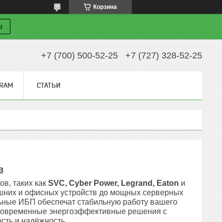
Корзина
ы
+7 (700) 500-52-25
+7 (727) 328-52-25
GRAM
СТАТЬИ
в
в, таких как
SVC, Cyber Power, Legrand, Eaton
и
ашних и офисных устройств до мощных серверных
льные ИБП обеспечат стабильную работу вашего
м современные энергоэффективные решения с
сть и надёжность.