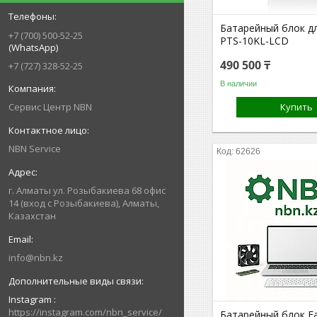
Батарейный блок д
+7 (700) 500-52-25
PTS-10KL-LCD
(WhatsApp)
490 500 ₸
+7 (727) 328-52-25
В наличии
Купить
Сервис Центр NBN
NBN Service
62626
г. Алматы ул. Розыбакиева 68 офис
14 (вход с Розыбакиева), Алматы,
Казахстан
info@nbn.kz
Instagram
https://instagram.com/nbn_service/
Батарейный блок E