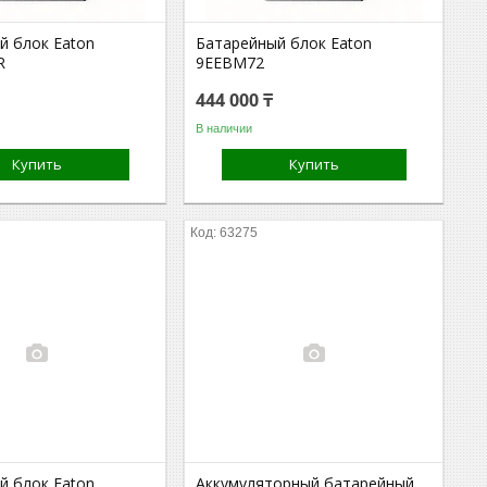
й блок Eaton
Батарейный блок Eaton
R
9EEBM72
444 000 ₸
В наличии
Купить
Купить
63275
й блок Eaton
Аккумуляторный батарейный