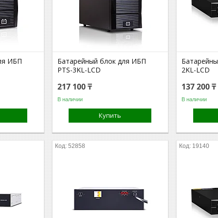
ля ИБП
Батарейный блок для ИБП
Батарейны
PTS-3KL-LCD
2KL-LCD
217 100 ₸
137 200 ₸
В наличии
В наличии
Купить
52858
19140