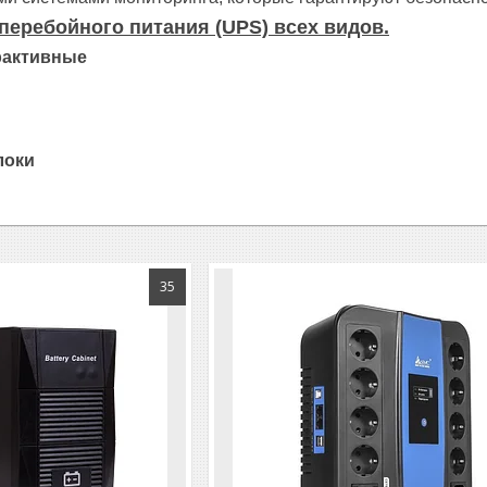
перебойного питания (UPS) всех видов.
рактивные
локи
35