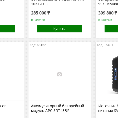
10KL-LCD
9SXEBM48
285 000 ₸
399 800 ₸
В наличии
В наличии
Купить
68162
15401
aton
Аккумуляторный батарейный
Источник 
модуль APC SRT48BP
питания S