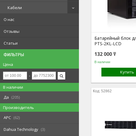
Кабели
О нас
Отзывы
Батарейный блок д
Статьи
PTS-2KL-LCD
132 000 ₸
ФИЛЬТРЫ
В наличии
Цена
Купить
В наличии
52862
Да
205
Производитель
APC
62
Dahua Technology
3