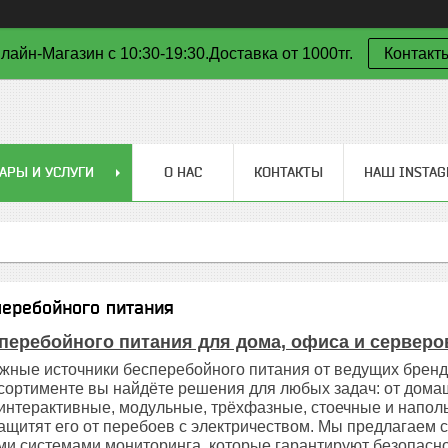
лайн-Магазин с 10:30-19:30.Доставка от 1000тг.
Контакт
АРЫ И УСЛУГИ
О НАС
КОНТАКТЫ
НАШ INSTA
перебойного питания
перебойного питания для дома, офиса и серверо
ные источники бесперебойного питания от ведущих брендо
ссортименте вы найдёте решения для любых задач: от дом
интерактивные, модульные, трёхфазные, стоечные и напо
защитят его от перебоев с электричеством. Мы предлагае
и системами мониторинга, которые гарантируют безопасно