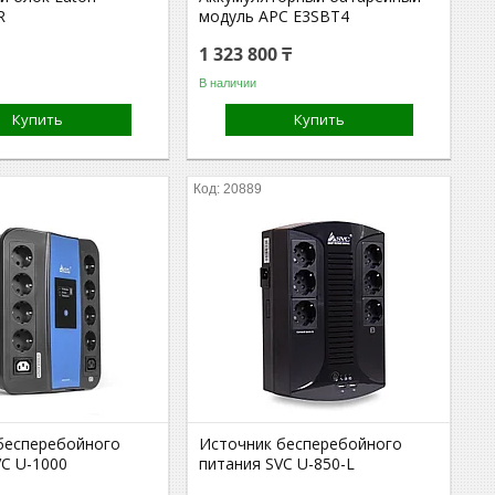
R
модуль APC E3SBT4
1 323 800 ₸
В наличии
Купить
Купить
20889
бесперебойного
Источник бесперебойного
VC U-1000
питания SVC U-850-L