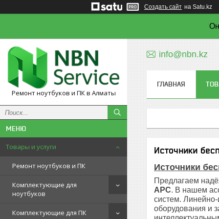
Создать сайт
на Satu.kz
Он
info@nbn.kz
ГЛАВНАЯ
ТОВ
Ремонт ноутбуков и ПК в Алматы
Товары и услуги
Источники бес
Ремонт ноутбуков и ПК
Источники бес
Предлагаем надёж
Комплектующие для
APC
. В нашем а
ноутбуков
систем. Линейно-
оборудования и 
Комплектующие для ПК
интеллектуальным