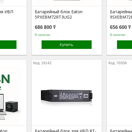
ля ИБП
Батарейный блок Eaton
Батарейны
5PXEBM72RT3UG2
9SXEBM72
686 800 ₸
656 600 ₸
В наличии
В наличии
Купить
19142
70358
aton
Батарейный блок для ИБП RT-
Батарейны