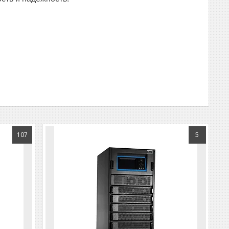
107
5