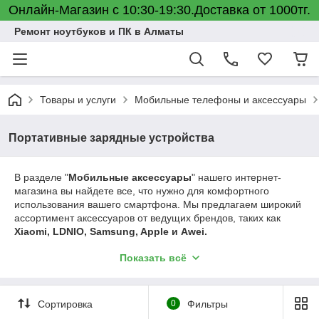
Онлайн-Магазин с 10:30-19:30.Доставка от 1000тг.
Ремонт ноутбуков и ПК в Алматы
Товары и услуги
Мобильные телефоны и аксессуары
Портативные зарядные устройства
В разделе "
Мобильные аксессуары
" нашего интернет-
магазина вы найдете все, что нужно для комфортного
использования вашего смартфона. Мы предлагаем широкий
ассортимент аксессуаров от ведущих брендов, таких как
Xiaomi, LDNIO, Samsung, Apple и Awei.
Портативные зарядные устройства (Power Banks)
—
Показать всё
идеальные спутники в поездках и повседневной жизни. Эти
устройства обеспечат ваш телефон энергией в любой
ситуации. У нас вы найдете модели с разной емкостью, от
Сортировка
0
Фильтры
компактных 5000 мАч до мощных 30 000 мАч, способных
зарядить ваш смартфон несколько раз.