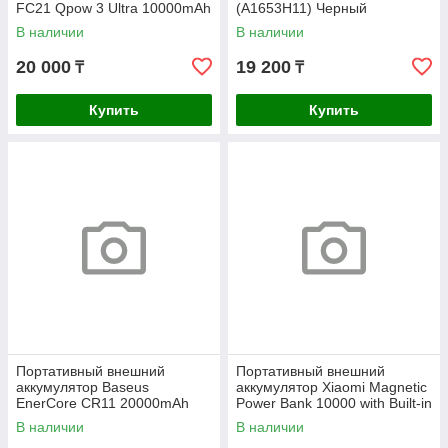
FC21 Qpow 3 Ultra 10000mAh
(A1653H11) Черный
45W Pink (E0027Q02)
В наличии
В наличии
20 000
19 200
₸
₸
Купить
Купить
Портативный внешний
Портативный внешний
аккумулятор Baseus
аккумулятор Xiaomi Magnetic
EnerCore CR11 20000mAh
Power Bank 10000 with Built-in
67W Black (E0027H00)
Stand Blue
В наличии
В наличии