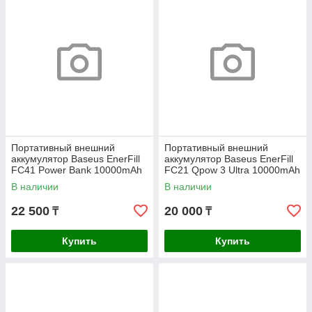
Портативный внешний
Портативный внешний
аккумулятор Baseus EnerFill
аккумулятор Baseus EnerFill
FC41 Power Bank 10000mAh
FC21 Qpow 3 Ultra 10000mAh
67W Cosmic Black
45W Galaxy Blue (E0027Q03
В наличии
В наличии
22 500
20 000
₸
₸
Купить
Купить