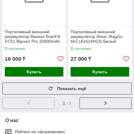
Портативный внешний
Портативный внешний
аккумулятор Baseus EnerFill
аккумулятор Anker MagGo
FC51 Bipow2 Pro 20000mAh
662 (A1614H23) Белый
22.5W Black (E0027701)
В наличии
В наличии
18 000
27 000
₸
₸
Купить
Купить
Показать ещё
1
/ 3
О нас
Рейтинг не сформирован