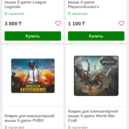
мыши X-game League
мыши X-game
Legends
Playerunknown's
Battlegrounds
В наличии
В наличии
3 800
1 100
₸
₸
Купить
Купить
Коврик для компьютерной
Коврик для компьютерной
мыши X-game World War
мыши X-game PUBG
Craft
В наличии
В наличии