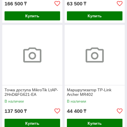
166 500
63 500
₸
₸
Купить
Купить
Точка доступа MikroTik LtAP-
Маршрутизатор TP-Link
2HnD&FG621-EA
Archer MR402
В наличии
В наличии
137 500
44 400
₸
₸
Купить
Купить