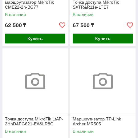
маршрутизатор MikroTik
Точка доступа MikroTik
CME22-2n-BG77
SXTR&R11e-LTE7
В наличии
В наличии
62 500
67 500
₸
₸
Купить
Купить
Точка доступа MikroTik LtAP-
Маршрутизатор TP-Link
2HnD&FG621-EA&LR8G
Archer MR505
В наличии
В наличии