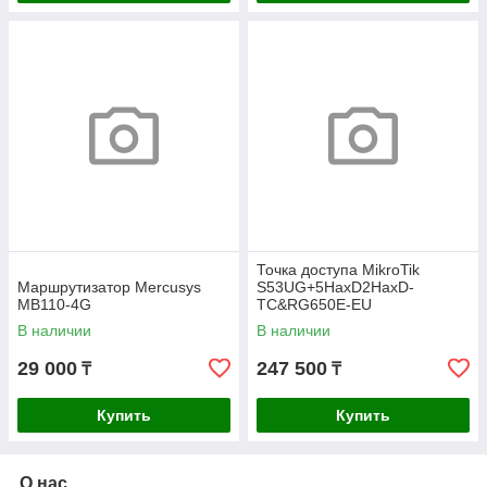
Точка доступа MikroTik
Маршрутизатор Mercusys
S53UG+5HaxD2HaxD-
MB110-4G
TC&RG650E-EU
В наличии
В наличии
29 000
247 500
₸
₸
Купить
Купить
О нас