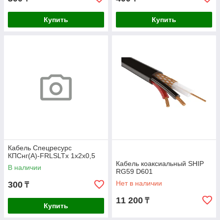
Купить
Купить
Кабель Спецресурс
КПСнг(А)-FRLSLTx 1х2х0,5
Кабель коаксиальный SHIP
В наличии
RG59 D601
Нет в наличии
300
₸
11 200
₸
Купить