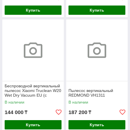
Купить
Купить
Беспроводной вертикальный
пылесос Xiaomi Truclean W20
Пылесос вертикальный
Wet Dry Vacuum EU (с
REDMOND VH1311
заряд.B305GL-JZ)
В наличии
В наличии
144 000
187 200
₸
₸
Купить
Купить