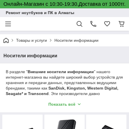
Онлайн-Магазин с 10:30-19:30.Доставка от 1000тг.
Ремонт ноутбуков и ПК в Алматы
Товары и услуги
Носители информации
Носители информации
В разделе "
Внешние носители информации
" нашего
интернет-магазина вы найдете широкий выбор устройств для
хранения и передачи данных, представленных ведущими
брендами, такими как
SanDisk, Kingston, Western Digital,
Seagate* и Transcend
. Эти производители давно
зарекомендовали себя на рынке благодаря высокому
Показать всё
качеству и надежности своей продукции.
Мы предлагаем различные виды внешних носителей:
Флеш-накопители (USB-флешки)
— компактные и удобные
устройства, идеально подходящие для хранения и быстрого