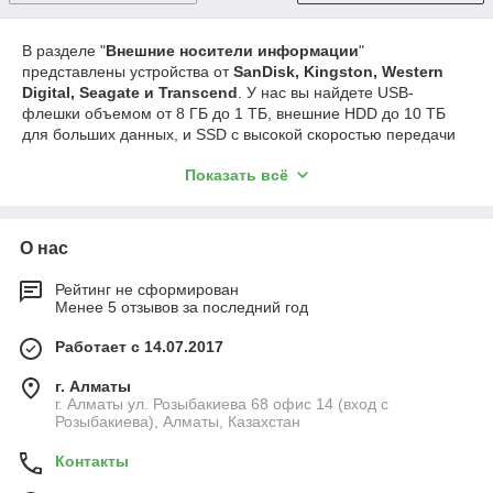
В разделе "
Внешние носители информации
"
представлены устройства от
SanDisk, Kingston, Western
Digital, Seagate и Transcend
. У нас вы найдете USB-
флешки объемом от 8 ГБ до 1 ТБ, внешние HDD до 10 ТБ
для больших данных, и SSD с высокой скоростью передачи
до 4 ТБ. Эти носители обеспечивают удобное и безопасное
Показать всё
хранение и перенос данных, предлагая надежные решения
для работы и личных нужд.
О нас
Рейтинг не сформирован
Менее 5 отзывов за последний год
Работает с 14.07.2017
г. Алматы
г. Алматы ул. Розыбакиева 68 офис 14 (вход с
Розыбакиева), Алматы, Казахстан
Контакты