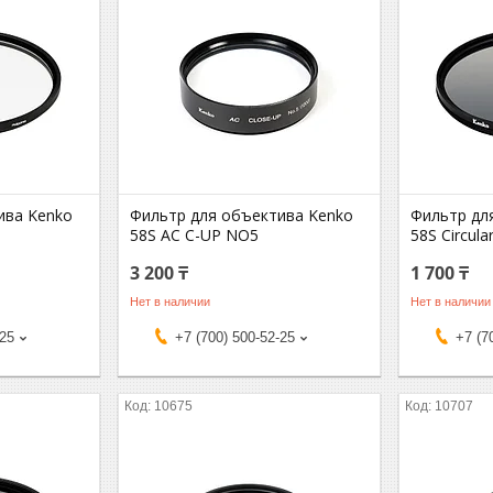
ива Kenko
Фильтр для объектива Kenko
Фильтр дл
58S AC C-UP NO5
58S Circula
3 200 ₸
1 700 ₸
Нет в наличии
Нет в наличии
-25
+7 (700) 500-52-25
+7 (7
10675
10707