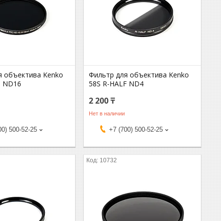
я объектива Kenko
Фильтр для объектива Kenko
D ND16
58S R-HALF ND4
2 200 ₸
Нет в наличии
00) 500-52-25
+7 (700) 500-52-25
10732