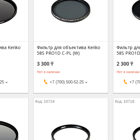
ива Kenko
Фильтр для объектива Kenko
Фильтр дл
58S PRO1D C-PL (W)
58S PRO1
3 300 ₸
2 300 ₸
Нет в наличии
Нет в наличии
-25
+7 (700) 500-52-25
+7 (7
10724
10718