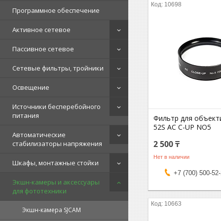
10698
Программное обеспечение
Активное сетевое
Пассивное сетевое
Сетевые фильтры, тройники
Освещение
Источники бесперебойного
питания
Фильтр для объект
52S AC C-UP NO5
Автоматические
2 500 ₸
стабилизаторы напряжения
Нет в наличии
Шкафы, монтажные стойки
+7 (700) 500-52
Экшн-камеры и аксессуары
для фототехники
10663
Экшн-камера SJCAM