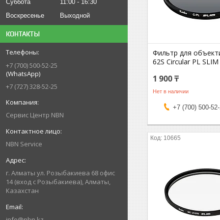
Суббота
11:00
16:30
Воскресенье
Выходной
КОНТАКТЫ
Фильтр для объект
62S Circular PL SLIM
+7 (700) 500-52-25
(WhatsApp)
1 900 ₸
+7 (727) 328-52-25
Нет в наличии
+7 (700) 500-52
Сервис Центр NBN
10665
NBN Service
г. Алматы ул. Розыбакиева 68 офис
14 (вход с Розыбакиева), Алматы,
Казахстан
info@nbn.kz