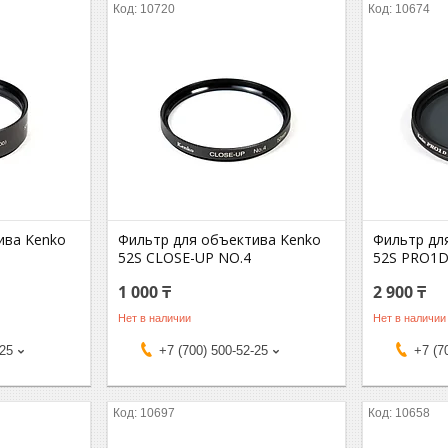
10720
10674
ива Kenko
Фильтр для объектива Kenko
Фильтр дл
52S CLOSE-UP NO.4
52S PRO1D
1 000 ₸
2 900 ₸
Нет в наличии
Нет в наличии
-25
+7 (700) 500-52-25
+7 (7
10697
10658