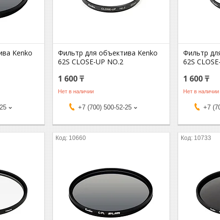
ива Kenko
Фильтр для объектива Kenko
Фильтр дл
62S CLOSE-UP NO.2
62S CLOSE
1 600 ₸
1 600 ₸
Нет в наличии
Нет в наличии
-25
+7 (700) 500-52-25
+7 (7
10660
10733