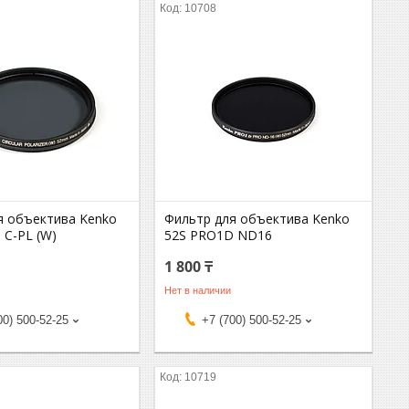
10708
я объектива Kenko
Фильтр для объектива Kenko
 C-PL (W)
52S PRO1D ND16
1 800 ₸
Нет в наличии
00) 500-52-25
+7 (700) 500-52-25
10719