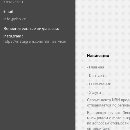
Казахстан
info@nbn.kz
Instagram
https://instagram.com/nbn_service/
Навигация
Главная
Контакты
О компании
Услуги
Сервис-центр NBN пред
отправляется по регион
Вы сможете купить Лиц
мне» рядом с фото выб
по вопросам стоимости
оптовых цен.