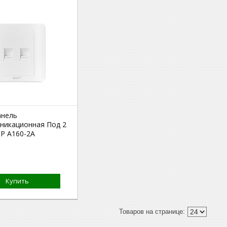
анель
никационная Под 2
IP A160-2А
Купить