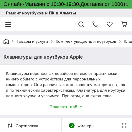
Онлайн-Магазин с 10:30-19:30.Доставка от 1000тг.
Ремонт ноутбуков и ПК в Алматы
Товары и услуги
Комплектующие для ноутбуков
Кла
Клавиатуры для ноутбуков Apple
Клавиатуры переносных девайсов не имеют практически
ничего общего с устройством для персональных
компьютеров. Они различны как по качеству материалов, так
и по техническим характеристикам. Клавиатура для ноутбука
намного хрупче и уязвимее. При этом, она ежедневно
испытывает огромные нагрузки, особенно, если за
Показать всё
устройством работает программист, бухгалтер, писатель или
фрилансер. Такие тяжелые условия часто приводят к тому,
что устройство требует замены.
Сортировка
0
Фильтры