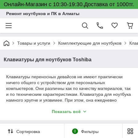
Онлайн-Магазин с 10:30-19:30.Доставка от 1000тг.
Ремонт ноутбуков и ПК в Алматы
Товары и услуги
Комплектующие для ноутбуков
Кла
Клавиатуры для ноутбуков Toshiba
Клавиатуры переносных девайсов не имеют практически
ничего общего с устройством для персональных
компьютеров. Они различны как по качеству материалов, так
и по техническим характеристикам. Клавиатура для ноутбука
намного хрупче и уязвимее. При этом, она ежедневно
испытывает огромные нагрузки, особенно, если за
Показать всё
устройством работает программист, бухгалтер, писатель или
фрилансер. Такие тяжелые условия часто приводят к тому,
что устройство требует замены.
Сортировка
0
Фильтры