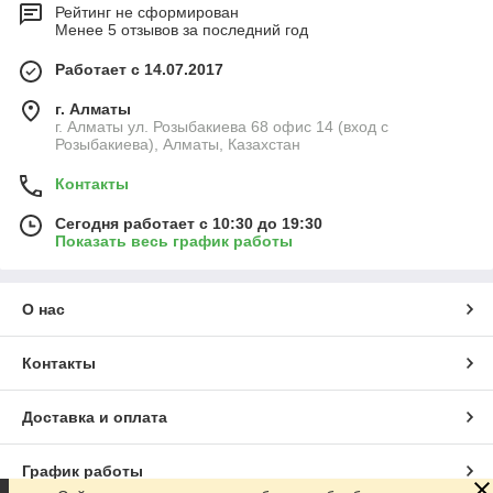
Рейтинг не сформирован
вы всегда можете забрать его на магазине лично за
Менее 5 отзывов за последний год
наличный расчет.
Обращайтесь к нам, ведь мы не боимся трудностей и готовы
Работает с 14.07.2017
привести в порядок любое устройство.
г. Алматы
г. Алматы ул. Розыбакиева 68 офис 14 (вход с
Розыбакиева), Алматы, Казахстан
Контакты
Сегодня работает с 10:30 до 19:30
Показать весь график работы
О нас
Контакты
Доставка и оплата
График работы