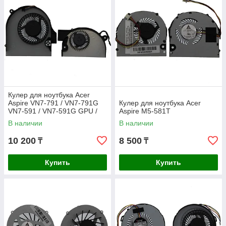
пыли и грязи не реже одного раза в 6 месяцев.
-
Правильная эксплуатация:
Избегайте работы на мягких
поверхностях, которые могут блокировать вентиляционные
отверстия.
-
Контроль температуры:
Используйте охлаждающие
подставки и следите за температурой процессора и
видеокарты.
-
Проверка системы:
Периодически проверяйте состояние
вентилятора и других компонентов системы охлаждения.
Кулер для ноутбука Acer
Aspire VN7-791 / VN7-791G
Кулер для ноутбука Acer
VN7-591 / VN7-591G GPU /
Aspire M5-581T
CPU
В наличии
В наличии
10 200
8 500
₸
₸
Купить
Купить