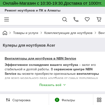
Онлайн-Магазин с 10:30-19:30.Доставка от 1000тг.
Ремонт ноутбуков и ПК в Алматы
Товары и услуги
Комплектующие для ноутбуков
Вен
Кулеры для ноутбуков Acer
Вентиляторы для ноутбуков в NBN Service
Эффективное охлаждение вашего ноутбука
– залог его
стабильной и долгой работы. В
сервисном центре NBN
Service
вы можете приобрести оригинальные
вентиляторы
для всего модельного ряда ноутбуков от самых популярных
брендов:
Показать всё
- Apple
- Dell
- HP
Сортировка
0
Фильтры
- Lenovo