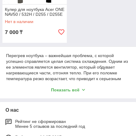
Кулер для ноутбука Acer ONE
NAV50 / 532H / D255 / D255E
Нет в наличии
7 000
₸
Перегрев ноутбука – важнейшая проблема, с которой
успешно справляется целая система охлаждения. Одним из
ее элементов является вентилятор, который обдувает
нагревающиеся части, отгоняя тепло. При его поломке
температура резко возрастает, что приводит к серьезным
последствиям. Кулеры – расходный материал, и при
Показать всё
поломке одного приобретается новый.
Где купить вентилятор?
О нас
У нас вы можете приобрести кулеры и прочие
Рейтинг не сформирован
комплектующие для восстановления полноценной работы
Менее 5 отзывов за последний год
ноутбуков ACER. Мы предлагаем: