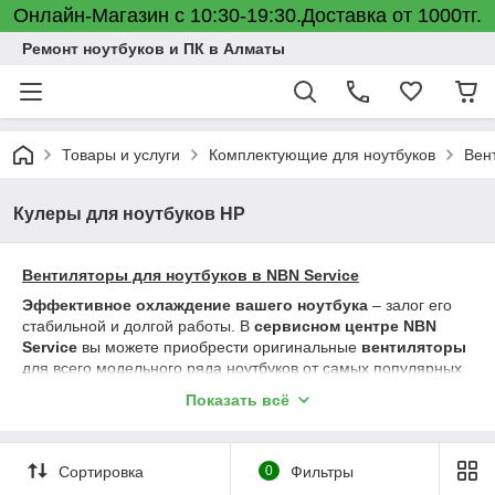
Онлайн-Магазин с 10:30-19:30.Доставка от 1000тг.
Ремонт ноутбуков и ПК в Алматы
Товары и услуги
Комплектующие для ноутбуков
Вен
Кулеры для ноутбуков HP
Вентиляторы для ноутбуков в NBN Service
Эффективное охлаждение вашего ноутбука
– залог его
стабильной и долгой работы. В
сервисном центре NBN
Service
вы можете приобрести оригинальные
вентиляторы
для всего модельного ряда ноутбуков от самых популярных
брендов:
Показать всё
- Apple
- Dell
- HP
Сортировка
0
Фильтры
- Lenovo