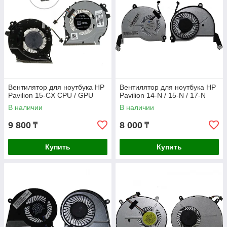
пыли и грязи не реже одного раза в 6 месяцев.
-
Правильная эксплуатация:
Избегайте работы на мягких
поверхностях, которые могут блокировать вентиляционные
отверстия.
-
Контроль температуры:
Используйте охлаждающие
подставки и следите за температурой процессора и
видеокарты.
-
Проверка системы:
Периодически проверяйте состояние
вентилятора и других компонентов системы охлаждения.
Вентилятор для ноутбука HP
Вентилятор для ноутбука HP
Pavilion 15-CX CPU / GPU
Pavilion 14-N / 15-N / 17-N
В наличии
В наличии
9 800
8 000
₸
₸
Купить
Купить