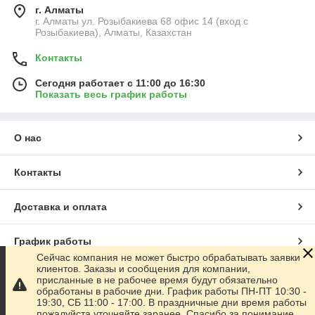
г. Алматы
г. Алматы ул. Розыбакиева 68 офис 14 (вход с
Розыбакиева), Алматы, Казахстан
Контакты
Сегодня работает с 11:00 до 16:30
Показать весь график работы
О нас
Контакты
Доставка и оплата
График работы
Сейчас компания не может быстро обрабатывать заявки
клиентов. Заказы и сообщения для компании,
Полная версия сайта
присланные в не рабочее время будут обязательно
обработаны в рабочие дни. График работы ПН-ПТ 10:30 -
19:30, СБ 11:00 - 17:00. В праздничные дни время работы
Сайт создан на маркетплейсе
Satu.kz
пожалуйста уточняйте заранее. Спасибо за понимание.