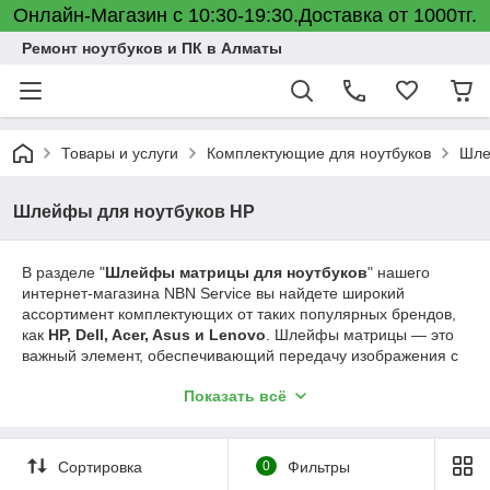
Онлайн-Магазин с 10:30-19:30.Доставка от 1000тг.
Ремонт ноутбуков и ПК в Алматы
Товары и услуги
Комплектующие для ноутбуков
Шле
Шлейфы для ноутбуков HP
В разделе "
Шлейфы матрицы для ноутбуков
" нашего
интернет-магазина NBN Service вы найдете широкий
ассортимент комплектующих от таких популярных брендов,
как
HP, Dell, Acer, Asus и Lenovo
. Шлейфы матрицы — это
важный элемент, обеспечивающий передачу изображения с
материнской платы на экран, и от его исправности зависит
Показать всё
стабильность работы вашего ноутбука.
Виды шлейфов
включают стандартные модели для
ноутбуков с диагональю экрана от 11 до 17 дюймов, а также
Сортировка
0
Фильтры
специфические шлейфы для ультрабуков и ноутбуков с
тонкими рамками. У нас представлены шлейфы для матриц