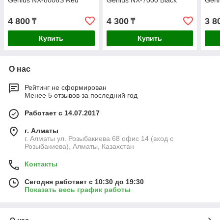
Genius NX-8006S Red
Genius NX-7000 Black
Geni
4 800
4 300
3 8
₸
₸
Купить
Купить
О нас
Рейтинг не сформирован
Менее 5 отзывов за последний год
Работает с 14.07.2017
г. Алматы
г. Алматы ул. Розыбакиева 68 офис 14 (вход с
Розыбакиева), Алматы, Казахстан
Контакты
Сегодня работает с 10:30 до 19:30
Показать весь график работы