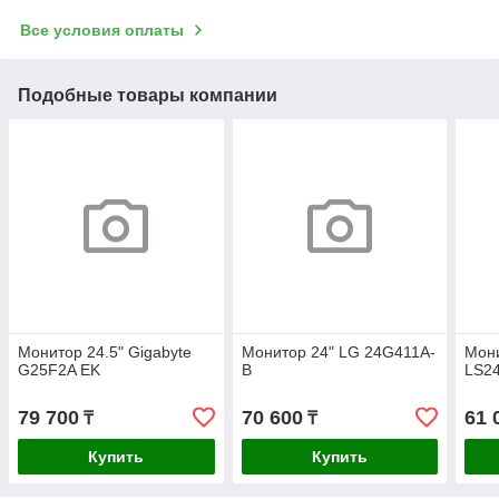
Все условия оплаты
Подобные товары компании
Монитор 24.5" Gigabyte
Монитор 24" LG 24G411A-
Мони
G25F2A EK
B
LS2
79 700
70 600
61 
₸
₸
Купить
Купить