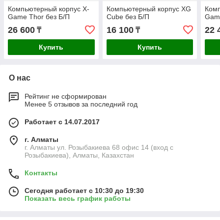
Компьютерный корпус X-
Компьютерный корпус XG
Комп
Game Thor без Б/П
Cube без Б/П
Game
26 600
16 100
22 
₸
₸
Купить
Купить
О нас
Рейтинг не сформирован
Менее 5 отзывов за последний год
Работает с 14.07.2017
г. Алматы
г. Алматы ул. Розыбакиева 68 офис 14 (вход с
Розыбакиева), Алматы, Казахстан
Контакты
Сегодня работает с 10:30 до 19:30
Показать весь график работы