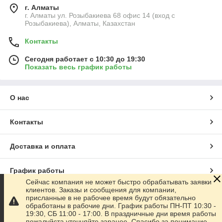
г. Алматы
г. Алматы ул. Розыбакиева 68 офис 14 (вход с
Розыбакиева), Алматы, Казахстан
Контакты
Сегодня работает с 10:30 до 19:30
Показать весь график работы
О нас
Контакты
Доставка и оплата
График работы
Сейчас компания не может быстро обрабатывать заявки
клиентов. Заказы и сообщения для компании,
Полная версия сайта
присланные в не рабочее время будут обязательно
обработаны в рабочие дни. График работы ПН-ПТ 10:30 -
19:30, СБ 11:00 - 17:00. В праздничные дни время работы
Сайт создан на маркетплейсе
Satu.kz
пожалуйста уточняйте заранее. Спасибо за понимание.