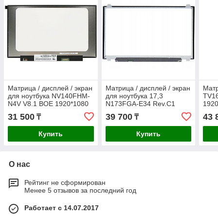
Матрица / дисплей / экран
Матрица / дисплей / экран
Матр
для ноутбука NV140FHM-
для ноутбука 17,3
TV1
N4V V8.1 BOE 1920*1080
N173FGA-E34 Rev.C1
1920
Full HD LED eDP Слим 30
INNOLUX 1600*900 HD+
eDP 
31 500
39 700
43 
₸
₸
пин
LED eDP Слим 30пин
Купить
Купить
О нас
Рейтинг не сформирован
Менее 5 отзывов за последний год
Работает с 14.07.2017