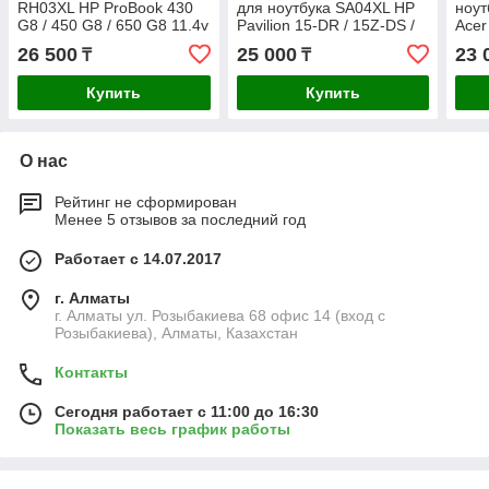
RH03XL HP ProBook 430
для ноутбука SA04XL HP
ноут
G8 / 450 G8 / 650 G8 11.4v
Pavilion 15-DR / 15Z-DS /
Acer
3790mAh ORIGINAL
17T-CG 15.12v 3470mAh
771G
26 500
25 000
23 
₸
₸
ORIGINAL
322
Купить
Купить
О нас
Рейтинг не сформирован
Менее 5 отзывов за последний год
Работает с 14.07.2017
г. Алматы
г. Алматы ул. Розыбакиева 68 офис 14 (вход с
Розыбакиева), Алматы, Казахстан
Контакты
Сегодня работает с 11:00 до 16:30
Показать весь график работы