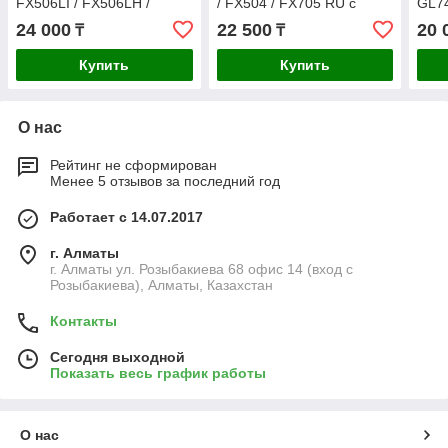
FX506LI / FX506LH /
/ FX504 / FX705 RU с
GL74
FX706LI RU с подсветкой
подсветкой
24 000
22 500
20 
₸
₸
Купить
Купить
О нас
Рейтинг не сформирован
Менее 5 отзывов за последний год
Работает с 14.07.2017
г. Алматы
г. Алматы ул. Розыбакиева 68 офис 14 (вход с
Розыбакиева), Алматы, Казахстан
Контакты
Сегодня выходной
Показать весь график работы
О нас