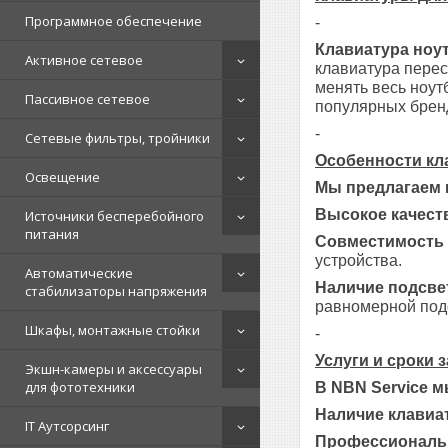
Программное обеспечение
-
Клавиатура ноу
Активное сетевое
клавиатура перес
менять весь ноут
Пассивное сетевое
популярных брендо
-
Сетевые фильтры, тройники
Особенности кл
Освещение
Мы предлагаем 
Высокое качест
Источники бесперебойного
питания
Совместимость 
устройства.
Автоматические
Наличие подсве
стабилизаторы напряжения
равномерной под
Шкафы, монтажные стойки
-
Услуги и сроки 
Экшн-камеры и аксессуары
для фототехники
В NBN Service 
Наличие клавиат
IT Аутсорсинг
Профессиональ