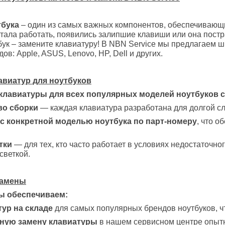
тбука
– один из самых важных компонентов, обеспечивающи
тала работать, появились залипшие клавиши или она постр
бук – замените клавиатуру! В NBN Service мы предлагаем 
в: Apple, ASUS, Lenovo, HP, Dell и других.
авиатур для ноутбуков
клавиатуры для всех популярных моделей ноутбуков с
во сборки
— каждая клавиатура разработана для долгой сл
с конкретной моделью ноутбука по парт-номеру
, что 
тки
— для тех, кто часто работает в условиях недостаточн
светкой.
замены
мы обеспечиваем:
ур на складе
для самых популярных брендов ноутбуков, ч
ную замену клавиатуры
в нашем сервисном центре опытн