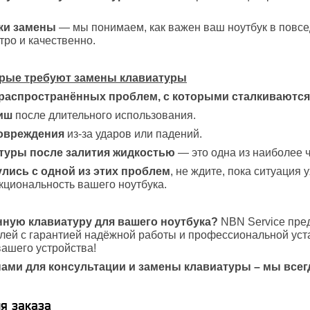
ки замены
— мы понимаем, как важен ваш ноутбук в повс
ро и качественно.
рые требуют замены клавиатуры
 распространённых проблем, с которыми сталкиваются
иш
после длительного использования.
овреждения
из-за ударов или падений.
туры после залития жидкостью
— это одна из наиболее ч
лись с одной из этих проблем
, не ждите, пока ситуация
циональность вашего ноутбука.
нную клавиатуру для вашего ноутбука?
NBN Service пред
ей с гарантией надёжной работы и профессиональной уст
ашего устройства!
нами для консультации и замены клавиатуры – мы всег
я заказа