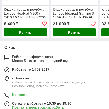
Клавиатура для ноутбука
Клавиатура для ноутбука
Клав
Lenovo IdeaPad Y300 /
Lenovo Ideapad Gaming 3-
Leno
Y410 / G430 / C100 / C200
15ARH05 / 3-15IMH05 RU
/ 7 
/ C430 / C460 RU
с подстветкой (голоубые
подс
8 400
21 000
32 
₸
₸
буквы)
Купить
Купить
О нас
Рейтинг не сформирован
Менее 5 отзывов за последний год
Работает с 14.07.2017
г. Алматы
г. Алматы ул. Розыбакиева 68 офис 14 (вход с
Розыбакиева), Алматы, Казахстан
Контакты
Сегодня работает с 10:30 до 19:30
Показать весь график работы