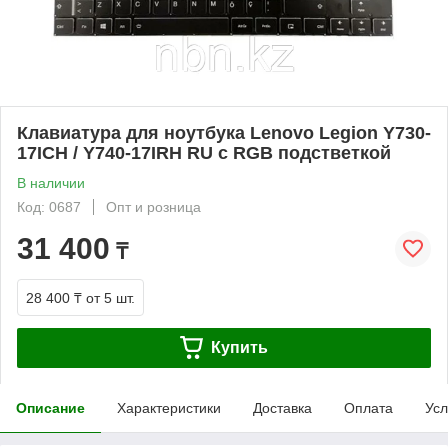
Клавиатура для ноутбука Lenovo Legion Y730-
17ICH / Y740-17IRH RU с RGB подстветкой
В наличии
Код: 0687
Опт и розница
31 400
₸
28 400 ₸
от 5 шт.
Купить
Описание
Характеристики
Доставка
Оплата
Усл