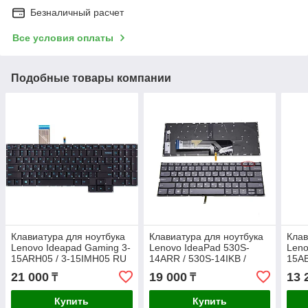
Безналичный расчет
Все условия оплаты
Подобные товары компании
Клавиатура для ноутбука
Клавиатура для ноутбука
Клав
Lenovo Ideapad Gaming 3-
Lenovo IdeaPad 530S-
Leno
15ARH05 / 3-15IMH05 RU
14ARR / 530S-14IKB /
15AB
с подстветкой (голоубые
530S-15IKB RU с
S145
21 000
19 000
13 
₸
₸
буквы)
подсветкой
подс
Купить
Купить