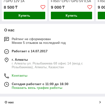
/ GPU 12V 1A
FX507 CPU / GPU 5V 0,5A
FX50
8 500
9 000
9 0
₸
₸
Купить
Купить
О нас
Рейтинг не сформирован
Менее 5 отзывов за последний год
Работает с 14.07.2017
г. Алматы
г. Алматы ул. Розыбакиева 68 офис 14 (вход с
Розыбакиева), Алматы, Казахстан
Контакты
Сегодня работает с 11:00 до 16:30
Показать весь график работы
О нас