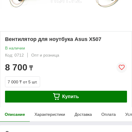
Вентилятор для ноутбука Asus X507
В наличии
Код: 0712
Опт и розница
8 700
₸
7 000 ₸
от 5 шт.
Купить
Описание
Характеристики
Доставка
Оплата
Усл