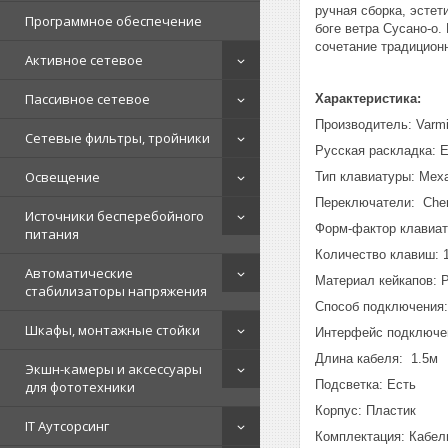
ручная сборка, эстет
Программное обеспечение
боге ветра Сусано-о.
сочетание традиционн
Активное сетевое
Пассивное сетевое
Характеристика:
Производитель: Varm
Сетевые фильтры, тройники
Русская раскладка: 
Освещение
Тип клавиатуры: Мех
Переключатели: Cher
Источники бесперебойного
Форм-фактор клавиат
питания
Количество клавиш: 
Автоматические
Материал кейкапов:
стабилизаторы напряжения
Способ подключения
Шкафы, монтажные стойки
Интерфейс подключен
Длина кабеля: 1.5м
Экшн-камеры и аксессуары
Подсветка: Есть
для фототехники
Корпус: Пластик
IT Аутсорсинг
Комплектация: Кабел