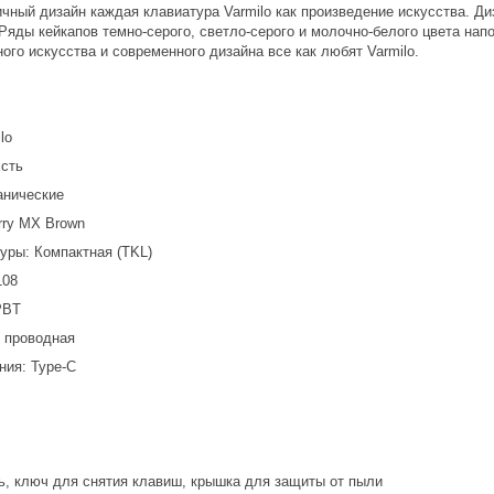
ичный дизайн каждая клавиатура Varmilo как произведение искусства. 
 Ряды кейкапов темно-серого, светло-серого и молочно-белого цвета н
ого искусства и современного дизайна все как любят Varmilo.
ilo
Есть
анические
ry MX Brown
уры: Компактная (TKL)
108
 PBT
: проводная
ия: Type-C
ь, ключ для снятия клавиш, крышка для защиты от пыли