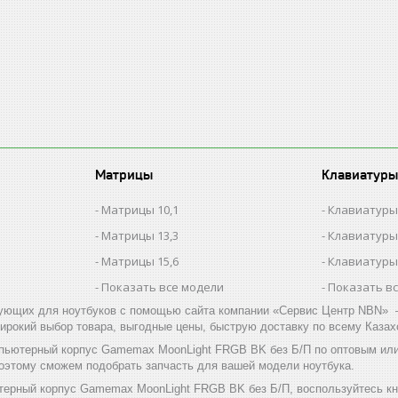
Матрицы
Клавиатуры
Матрицы 10,1
Клавиатуры
Матрицы 13,3
Клавиатуры
Матрицы 15,6
Клавиатуры
Показать все модели
Показать в
ующих для ноутбуков с помощью сайта компании «Сервис Центр NBN» –
ирокий выбор товара, выгодные цены, быструю доставку по всему Казах
пьютерный корпус Gamemax MoonLight FRGB BK без Б/П по оптовым или
поэтому сможем подобрать запчасть для вашей модели ноутбука.
терный корпус Gamemax MoonLight FRGB BK без Б/П, воспользуйтесь кн