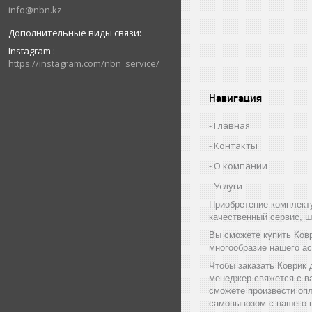
info@nbn.kz
Instagram
https://instagram.com/nbn_service/
Навигация
Главная
Контакты
О компании
Услуги
Приобретение комплект
качественный сервис, ш
Вы сможете купить Ков
многообразие нашего а
Чтобы заказать Коврик 
менеджер свяжется с в
сможете произвести оп
самовывозом с нашего ц