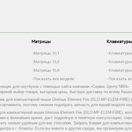
Матрицы
Клавиатуры
Матрицы 10,1
Клавиатуры
Матрицы 13,3
Клавиатуры
Матрицы 15,6
Клавиатуры
Показать все модели
Показать в
ующих для ноутбуков с помощью сайта компании «Сервис Центр NBN» –
ирокий выбор товара, выгодные цены, быструю доставку по всему Казах
рик для компьютерной мыши Glorious Element Fire (GLO-MP-ELEM-FIRE)
ссортимента, поэтому сможем подобрать запчасть для вашей модели ноу
для компьютерной мыши Glorious Element Fire (GLO-MP-ELEM-FIRE), вос
ами в ближайшее время, даст подробную и понятную консультацию, сори
лату любым удобным для вас способом. Забрать Коврик для компьютерн
ентра в г. Алматы. Если вы живете в другом городе, мы организуем для 