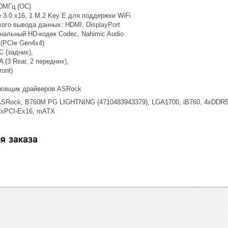
0МГц (OC)
e 3.0 x16, 1 M.2 Key E для поддержки WiFi
ого вывода данных: HDMI, DisplayPort
анальный HD-кодек Codec, Nahimic Audio
 (PCIe Gen4x4)
C (задних),
 (3 Rear, 2 передних),
ront)
новщик драйверов ASRock
SRock, B760M PG LIGHTNING (4710483943379), LGA1700, iB760, 4xDDR5 3
 2xPCI-Ex16, mATX
я заказа