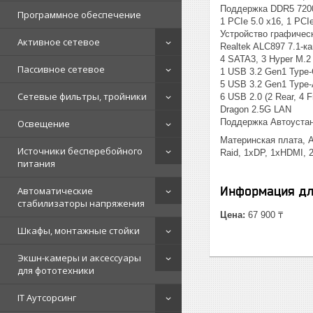
Поддержка DDR5 720
Программное обеспечение
1 PCIe 5.0 x16, 1 PCI
Устройство графическ
Активное сетевое
Realtek ALC897 7.1-к
4 SATA3, 3 Hyper M.2
Пассивное сетевое
1 USB 3.2 Gen1 Type-
5 USB 3.2 Gen1 Type-A
Сетевые фильтры, тройники
6 USB 2.0 (2 Rear, 4 F
Dragon 2.5G LAN
Поддержка Автоуста
Освещение
Материнская плата, A
Источники бесперебойного
Raid, 1xDP, 1xHDMI,
питания
Информация дл
Автоматические
стабилизаторы напряжения
Цена:
67 900 ₸
Шкафы, монтажные стойки
Экшн-камеры и аксессуары
для фототехники
IT Аутсорсинг