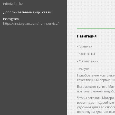
info@nbn.kz
Instagram
https://instagram.com/nbn_service/
Навигация
Главная
Контакты
О компании
Услуги
Приобретение комплект
качественный сервис, ш
Вы сможете купить Мат
поэтому сможем подобр
Чтобы заказать Материн
время, даст подробную
удобным для вас способ
организуем для вас быс