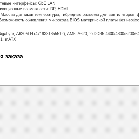
етевые интерфейсы: GbE LAN
икационные возможности: DP, HDMI
: Массив датчиков температуры, гибридные разъёмы для вентиляторов,
: Возможность обновления микрокода BIOS материнской платы без необх
igabyte, A620M H (4719331855512), AM5, A620, 2xDDR5 4400/4800/5200/64
x1, mATX
я заказа