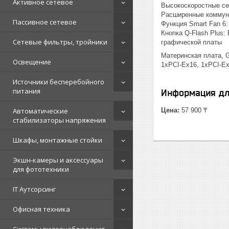
Активное сетевое
Высокоскоростные с
Расширенные коммун
Пассивное сетевое
Функция Smart Fan 6
Кнопка Q-Flash Plus
Сетевые фильтры, тройники
графической платы
Материнская плата, G
Освещение
1xPCI-Ex16, 1xPCI-E
Источники бесперебойного
питания
Информация дл
Цена:
57 900 ₸
Автоматические
стабилизаторы напряжения
Шкафы, монтажные стойки
Экшн-камеры и аксессуары
для фототехники
IT Аутсорсинг
Офисная техника