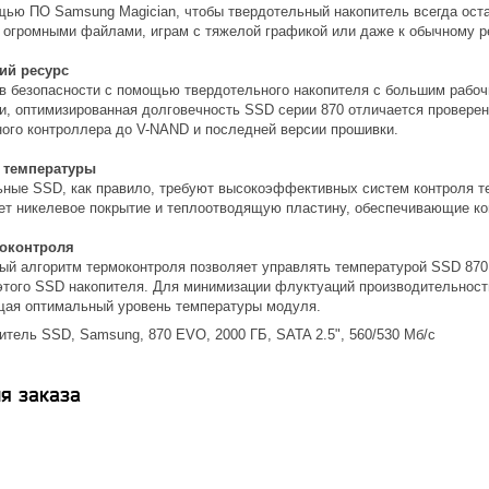
щью ПО Samsung Magician, чтобы твердотельный накопитель всегда ост
с огромными файлами, играм с тяжелой графикой или даже к обычному 
ий ресурс
в безопасности с помощью твердотельного накопителя с большим рабоч
ии, оптимизированная долговечность SSD серии 870 отличается провер
ного контроллера до V-NAND и последней версии прошивки.
 температуры
ные SSD, как правило, требуют высокоэффективных систем контроля т
ет никелевое покрытие и теплоотводящую пластину, обеспечивающие кон
моконтроля
й алгоритм термоконтроля позволяет управлять температурой SSD 870,
этого SSD накопителя. Для минимизации флуктуаций производительност
ая оптимальный уровень температуры модуля.
тель SSD, Samsung, 870 EVO, 2000 ГБ, SATA 2.5", 560/530 Мб/с
я заказа