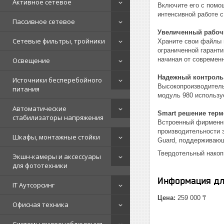
Активное сетевое
Включите его с помо
интенсивной работе 
Пассивное сетевое
Увеличенный рабоч
Сетевые фильтры, тройники
Храните свои файлы 
ограниченной гарант
начиная от современ
Освещение
Надежный контроль
Источники бесперебойного
Высокопроизводитель
питания
модуль 980 использу
Автоматические
Smart решение тер
стабилизаторы напряжения
Встроенный фирменны
производительности 
Шкафы, монтажные стойки
Guard, поддерживающ
Твердотельный накопи
Экшн-камеры и аксессуары
для фототехники
Информация дл
IT Аутсорсинг
Цена:
259 000 ₸
Офисная техника