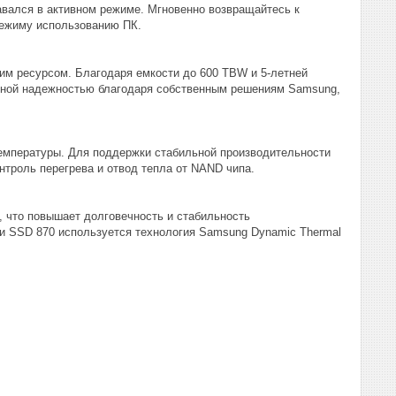
авался в активном режиме. Мгновенно возвращайтесь к
режиму использованию ПК.
им ресурсом. Благодаря емкости до 600 TBW и 5-летней
енной надежностью благодаря собственным решениям Samsung,
емпературы. Для поддержки стабильной производительности
троль перегрева и отвод тепла от NAND чипа.
 что повышает долговечность и стабильность
и SSD 870 используется технология Samsung Dynamic Thermal