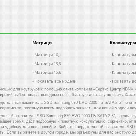
Матрицы
Клавиатуры
Матрицы 10,1
Клавиатуры
Матрицы 13,3
Клавиатуры
Матрицы 15,6
Клавиатуры
Показать все модели
Показать в
ующих для ноутбуков с помощью сайта компании «Сервис Центр NBN» –
ирокий выбор товара, выгодные цены, быструю доставку по всему Казах
рдотельный накопитель SSD Samsung 870 EVO 2000 ГБ SATA 2.5" по оп
ссортимента, поэтому сможем подобрать запчасть для вашей модели ноу
тельный накопитель SSD Samsung 870 EVO 2000 ГБ SATA 2.5", воспользу
жайшее время, даст подробную и понятную консультацию, сориентирует 
ым удобным для вас способом. Забрать Твердотельный накопитель SSD
аты. Если вы живете в другом городе, мы организуем для вас быструю до