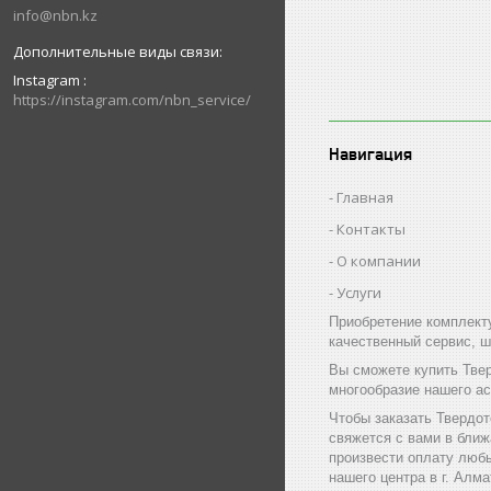
info@nbn.kz
Instagram
https://instagram.com/nbn_service/
Навигация
Главная
Контакты
О компании
Услуги
Приобретение комплект
качественный сервис, ш
Вы сможете купить Тве
многообразие нашего а
Чтобы заказать Твердо
свяжется с вами в бли
произвести оплату люб
нашего центра в г. Алм