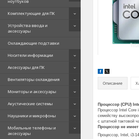
ноутбуков
Комплектующие для ПК
Устройства ввода и
аксессуары
Охлаждающие подставки
Носители информации
Аксессуары для ПК
Вентиляторы охлаждения
Описание
Х
Мониторы и аксессуары
Акустические системы
Процессор (CPU) Inte
Процессор Intel Core
Наушники и микрофоны
семейству высокопрои
с штатной тактовой ч
Процессор не имеет
Мобильные телефоны и
аксессуары
Процессор, Intel, i3-