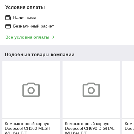
Условия оплаты
Наличными
Безналичный расчет
Все условия оплаты
Подобные товары компании
Компьютерный корпус
Компьютерный корпус
Ком
Deepcool CH160 MESH
Deepcool CH690 DIGITAL
Deep
WH без Б/П
WH без Б/П