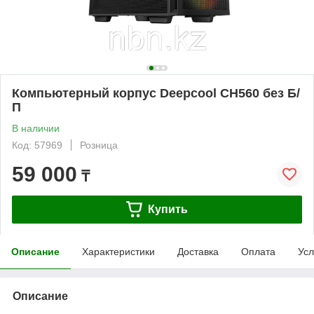
Компьютерный корпус Deepcool CH560 без Б/
П
В наличии
Код: 57969
Розница
59 000
₸
Купить
Описание
Характеристики
Доставка
Оплата
Усл
Описание