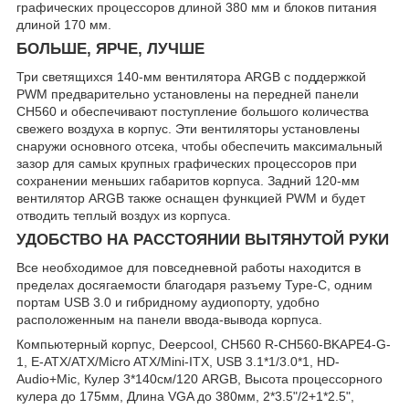
графических процессоров длиной 380 мм и блоков питания
длиной 170 мм.
БОЛЬШЕ, ЯРЧЕ, ЛУЧШЕ
Три светящихся 140-мм вентилятора ARGB с поддержкой
PWM предварительно установлены на передней панели
CH560 и обеспечивают поступление большого количества
свежего воздуха в корпус. Эти вентиляторы установлены
снаружи основного отсека, чтобы обеспечить максимальный
зазор для самых крупных графических процессоров при
сохранении меньших габаритов корпуса. Задний 120-мм
вентилятор ARGB также оснащен функцией PWM и будет
отводить теплый воздух из корпуса.
УДОБСТВО НА РАССТОЯНИИ ВЫТЯНУТОЙ РУКИ
Все необходимое для повседневной работы находится в
пределах досягаемости благодаря разъему Type-C, одним
портам USB 3.0 и гибридному аудиопорту, удобно
расположенным на панели ввода-вывода корпуса.
Компьютерный корпус, Deepcool, CH560 R-CH560-BKAPE4-G-
1, E-ATX/ATX/Micro ATX/Mini-ITX, USB 3.1*1/3.0*1, HD-
Audio+Mic, Кулер 3*140см/120 ARGB, Высота процессорного
кулера до 175мм, Длина VGA до 380мм, 2*3.5"/2+1*2.5",