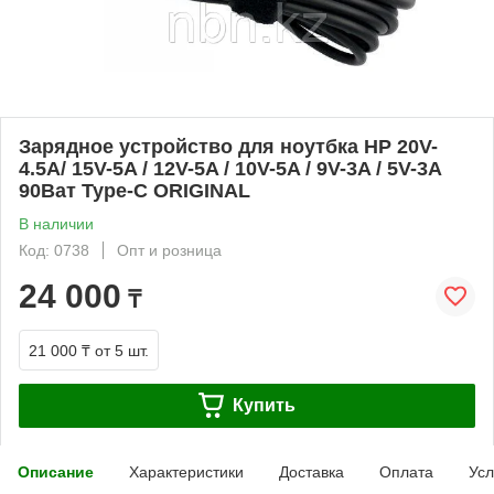
Зарядное устройство для ноутбка HP 20V-
4.5A/ 15V-5A / 12V-5A / 10V-5A / 9V-3A / 5V-3A
90Ват Type-C ORIGINAL
В наличии
Код: 0738
Опт и розница
24 000
₸
21 000 ₸
от 5 шт.
Купить
Описание
Характеристики
Доставка
Оплата
Усл