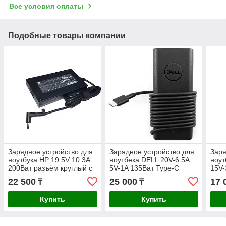
Все условия оплаты
Подобные товары компании
Зарядное устройство для
Зарядное устройство для
Заря
ноутбука HP 19.5V 10.3A
ноутбeка DELL 20V-6.5A
ноут
200Ват разъём круглый с
5V-1A 135Ват Type-C
15V-
иглой 4.5x 3.0мм
ORIGINAL
5V-3
22 500
25 000
17 
₸
₸
ORIGINAL
C
Купить
Купить