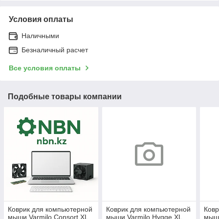
Условия оплаты
Наличными
Безналичный расчет
Все условия оплаты
Подобные товары компании
Коврик для компьютерной
Коврик для компьютерной
Ковр
мыши Varmilo Consort XL
мыши Varmilo Hygge XL
мыши