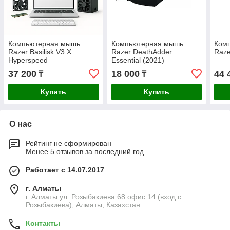
Компьютерная мышь
Компьютерная мышь
Ком
Razer Basilisk V3 X
Razer DeathAdder
Raze
Hyperspeed
Essential (2021)
37 200
18 000
44 
₸
₸
Купить
Купить
О нас
Рейтинг не сформирован
Менее 5 отзывов за последний год
Работает с 14.07.2017
г. Алматы
г. Алматы ул. Розыбакиева 68 офис 14 (вход с
Розыбакиева), Алматы, Казахстан
Контакты