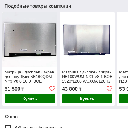
Подобные товары компании
Матрица / дисплей / экран
Матрица / дисплей / экран
Матр
для ноутбука NE160QDM-
NE160WUM-NX1 V8.1 BOE
для
NY3 V8.0 16,0" BOE
1920*1200 WUXGA 120Hz
NZ3
разрешение 2560*1600
LED eDP Слим 40 пин
WQX
51 500
43 800
53 
₸
₸
LED 165Hz Слим 40 пин
Слим
Купить
Купить
О нас
Рейтинг не сформирован