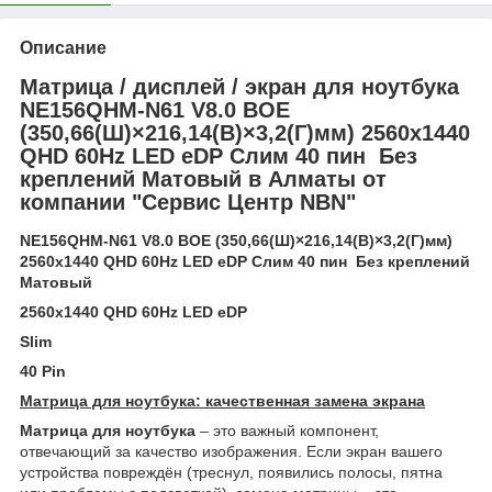
Описание
Матрица / дисплей / экран для ноутбука
NE156QHM-N61 V8.0 BOE
(350,66(Ш)×216,14(В)×3,2(Г)мм) 2560x1440
QHD 60Hz LED eDP Слим 40 пин Без
креплений Матовый в Алматы от
компании "Сервис Центр NBN"
NE156QHM-N61 V8.0 BOE (350,66(Ш)×216,14(В)×3,2(Г)мм)
2560x1440 QHD 60Hz LED eDP Слим 40 пин Без креплений
Матовый
2560x1440 QHD 60Hz LED eDP
Slim
40 Pin
Матрица для ноутбука: качественная замена экрана
Матрица для ноутбука
– это важный компонент,
отвечающий за качество изображения. Если экран вашего
устройства повреждён (треснул, появились полосы, пятна