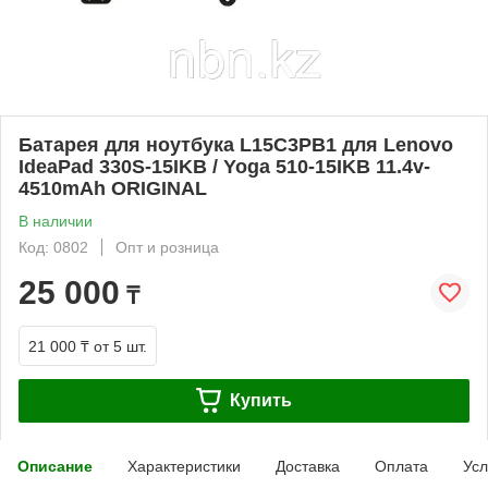
Батарея для ноутбука L15C3PB1 для Lenovo
IdeaPad 330S-15IKB / Yoga 510-15IKB 11.4v-
4510mAh ORIGINAL
В наличии
Код: 0802
Опт и розница
25 000
₸
21 000 ₸
от 5 шт.
Купить
Описание
Характеристики
Доставка
Оплата
Усл