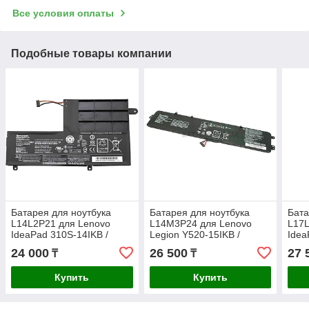
Все условия оплаты
Подобные товары компании
Батарея для ноутбука
Батарея для ноутбука
Бата
L14L2P21 для Lenovo
L14M3P24 для Lenovo
L17L
IdeaPad 310S-14IKB /
Legion Y520-15IKB /
Idea
520S-14IKB 7.4v 4050mAh
IdeaPad Y700-14ISK 11.1v-
V530
24 000
26 500
27 
₸
₸
ORIGINAL
3930mAh ORIGINAL
ORI
Купить
Купить