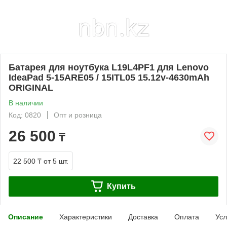
Батарея для ноутбука L19L4PF1 для Lenovo
IdeaPad 5-15ARE05 / 15ITL05 15.12v-4630mAh
ORIGINAL
В наличии
Код: 0820
Опт и розница
26 500
₸
22 500 ₸
от 5 шт.
Купить
Описание
Характеристики
Доставка
Оплата
Усл