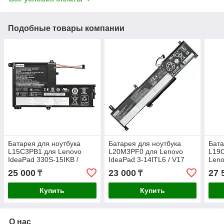
Подобные товары компании
Батарея для ноутбука
Батарея для ноутбука
Бата
L15C3PB1 для Lenovo
L20M3PF0 для Lenovo
L19C
IdeaPad 330S-15IKB /
IdeaPad 3-14ITL6 / V17
Leno
Yoga 510-15IKB 11.4v-
G2-ITL 11.1v-4054mAh
/ 15
25 000
23 000
27 
₸
₸
4510mAh ORIGINAL
ORIGINAL
518
Купить
Купить
О нас