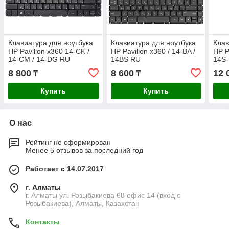
Клавиатура для ноутбука
Клавиатура для ноутбука
Клав
HP Pavilion x360 14-CK /
HP Pavilion x360 / 14-BA /
HP P
14-CM / 14-DG RU
14BS RU
14S-
8 800
8 600
12 
₸
₸
Купить
Купить
О нас
Рейтинг не сформирован
Менее 5 отзывов за последний год
Работает с 14.07.2017
г. Алматы
г. Алматы ул. Розыбакиева 68 офис 14 (вход с
Розыбакиева), Алматы, Казахстан
Контакты