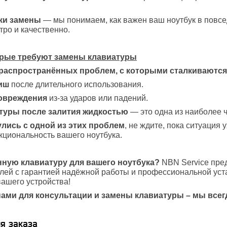
ки замены
— мы понимаем, как важен ваш ноутбук в повс
ро и качественно.
рые требуют замены клавиатуры
 распространённых проблем, с которыми сталкиваются
иш
после длительного использования.
овреждения
из-за ударов или падений.
туры после залития жидкостью
— это одна из наиболее ч
лись с одной из этих проблем
, не ждите, пока ситуация
циональность вашего ноутбука.
нную клавиатуру для вашего ноутбука?
NBN Service пред
ей с гарантией надёжной работы и профессиональной уст
ашего устройства!
нами для консультации и замены клавиатуры – мы всег
я заказа