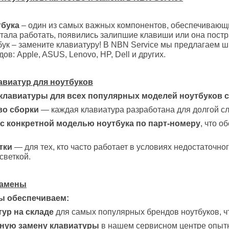
тбука
– один из самых важных компонентов, обеспечивающи
тала работать, появились залипшие клавиши или она постр
бук – замените клавиатуру! В NBN Service мы предлагаем 
в: Apple, ASUS, Lenovo, HP, Dell и других.
авиатур для ноутбуков
клавиатуры для всех популярных моделей ноутбуков с
во сборки
— каждая клавиатура разработана для долгой сл
с конкретной моделью ноутбука по парт-номеру
, что 
тки
— для тех, кто часто работает в условиях недостаточн
светкой.
замены
мы обеспечиваем:
ур на складе
для самых популярных брендов ноутбуков, ч
ную замену клавиатуры
в нашем сервисном центре опытн