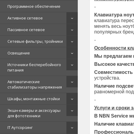
Программное обеспечение
-
Клавиатура ноу
Активное сетевое
клавиатура перес
менять весь ноут
Пассивное сетевое
популярных брендо
-
Сетевые фильтры, тройники
Особенности кл
Освещение
Мы предлагаем 
Высокое качест
Источники бесперебойного
питания
Совместимость 
устройства.
Автоматические
Наличие подсве
стабилизаторы напряжения
равномерной под
Шкафы, монтажные стойки
-
Услуги и сроки 
Экшн-камеры и аксессуары
для фототехники
В NBN Service 
Наличие клавиат
IT Аутсорсинг
Профессиональ