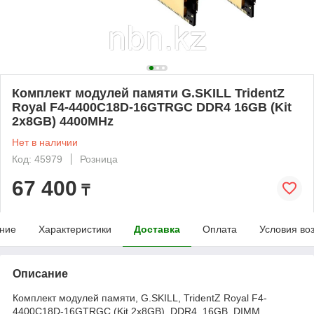
Комплект модулей памяти G.SKILL TridentZ
Royal F4-4400C18D-16GTRGC DDR4 16GB (Kit
2x8GB) 4400MHz
Нет в наличии
Код: 45979
Розница
67 400
₸
ние
Характеристики
Доставка
Оплата
Условия во
Описание
Комплект модулей памяти, G.SKILL, TridentZ Royal F4-
4400C18D-16GTRGC (Kit 2x8GB), DDR4, 16GB, DIMM ,