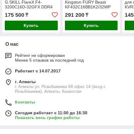
G.SKILL FlareX F4-
Kingston FURY Beast
для 
3200C16D-32GFX DDR4
KF432C16BB1K2/32WP
KVR
32GB (Kit 2x16GB)
DDR4 32GB (Kit 2x16GB)
16GB
175 500
291 200
145
₸
₸
3200MHz
3200MHz Чёрный
320
Купить
Купить
О нас
Рейтинг не сформирован
Менее 5 отзывов за последний год
Работает с 14.07.2017
г. Алматы
г. Алматы ул. Розыбакиева 68 офис 14 (вход с
Розыбакиева), Алматы, Казахстан
Контакты
Сегодня работает с 11:00 до 16:30
Показать весь график работы