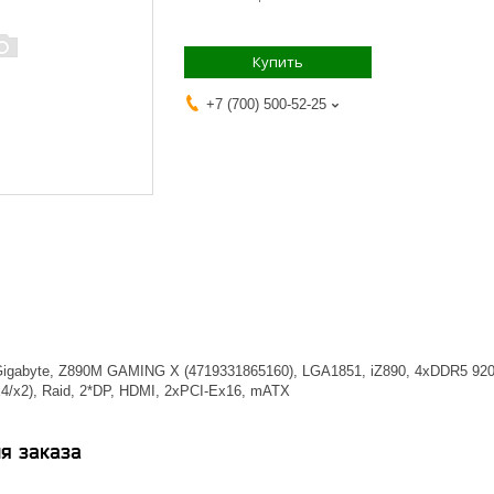
Купить
+7 (700) 500-52-25
igabyte, Z890M GAMING X (4719331865160), LGA1851, iZ890, 4xDDR5 9200
x4/x2), Raid, 2*DP, HDMI, 2xPCI-Ex16, mATX
я заказа