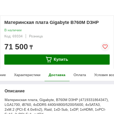
Материнская плата Gigabyte B760M D3HP
В наличии
Код: 69334
Розница
71 500
₸
Купить
ние
Характеристики
Доставка
Оплата
Условия во
Описание
Материнская плата, Gigabyte, B760M D3HP (4719331864347),
LGA1700, iB760, 4xDDR5 4400/4800/5200/5600, 4xSATA3,
2xM.2 (PCI-E 4.0x4/x2), Raid, 1xD-Sub, 1хDP, 1xHDMI, 1xPCI-