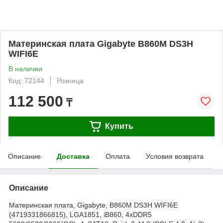
Материнская плата Gigabyte B860M DS3H
WIFI6E
В наличии
Код: 72144
Розница
112 500
₸
Купить
Описание
Доставка
Оплата
Условия возврата
Описание
Материнская плата, Gigabyte, B860M DS3H WIFI6E
(4719331866815), LGA1851, iB860, 4xDDR5