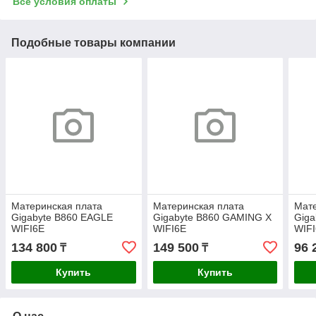
Все условия оплаты
Подобные товары компании
Материнская плата
Материнская плата
Мате
Gigabyte B860 EAGLE
Gigabyte B860 GAMING X
Giga
WIFI6E
WIFI6E
WIF
134 800
149 500
96 
₸
₸
Купить
Купить