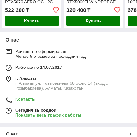
RTX5070 AERO OC 12G
RTX5060Ti WINDFORCE
16G
OC 8G
OC 
522 200
320 400
678
₸
₸
Купить
Купить
О нас
Рейтинг не сформирован
Менее 5 отзывов за последний год
Работает с 14.07.2017
г. Алматы
г. Алматы ул. Розыбакиева 68 офис 14 (вход с
Розыбакиева), Алматы, Казахстан
Контакты
Сегодня выходной
Показать весь график работы
О нас