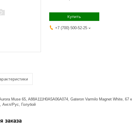
Купить
+7 (700) 500-52-25
арактеристики
 Aurora Muse 65, A88A111H0A5A06A074, Gateron Varmilo Magnet White, 67 
, Англ/Рус, Голубой
я заказа