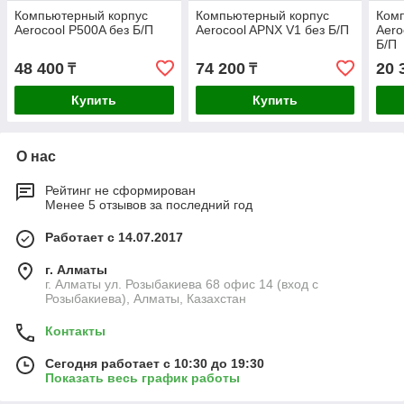
Компьютерный корпус
Компьютерный корпус
Ком
Aerocool P500A без Б/П
Aerocool APNX V1 без Б/П
Aero
Б/П
48 400
74 200
20 
₸
₸
Купить
Купить
О нас
Рейтинг не сформирован
Менее 5 отзывов за последний год
Работает с 14.07.2017
г. Алматы
г. Алматы ул. Розыбакиева 68 офис 14 (вход с
Розыбакиева), Алматы, Казахстан
Контакты
Сегодня работает с 10:30 до 19:30
Показать весь график работы