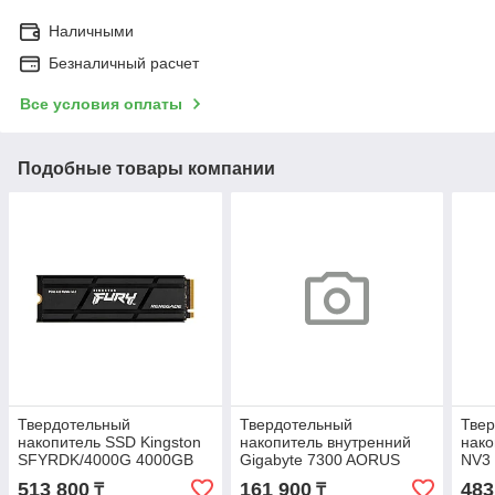
Наличными
Безналичный расчет
Все условия оплаты
Подобные товары компании
Твердотельный
Твердотельный
Тве
накопитель SSD Kingston
накопитель внутренний
нако
SFYRDK/4000G 4000GB
Gigabyte 7300 AORUS
NV3
PCIe 4.0 NVMe M.2
AG4731TB N 1TB M.2
NVMe
513 800
161 900
483
₸
₸
2280 PCI-E 4.0x4 w/o heat